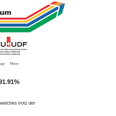
age
More
91.91%
welches trotz der