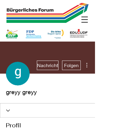
Weitere Optionen
Nachricht
Folgen
greyy greyy
Profil